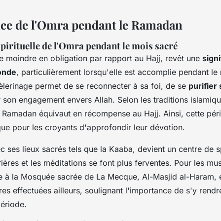
ce de l'Omra pendant le Ramadan
spirituelle de l'Omra pendant le mois sacré
e moindre en obligation par rapport au Hajj, revêt une
signi
fonde
, particulièrement lorsqu'elle est accomplie pendant le
èlerinage permet de se reconnecter à sa foi, de se
purifier
r son engagement envers Allah. Selon les traditions islamiq
e Ramadan équivaut en récompense au Hajj. Ainsi, cette pér
que pour les croyants d'approfondir leur dévotion.
ec ses lieux sacrés tels que la Kaaba, devient un centre de sp
rières et les méditations se font plus ferventes. Pour les m
e à la Mosquée sacrée de La Mecque, Al-Masjid al-Haram, e
ères effectuées ailleurs, soulignant l'importance de s'y rendr
période.