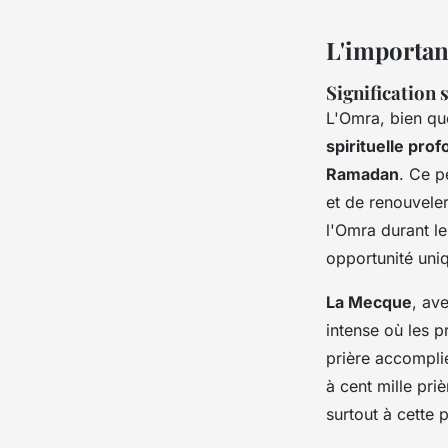
L'importan
Signification 
L'Omra, bien qu
spirituelle pro
Ramadan
. Ce p
et de renouvele
l'Omra durant l
opportunité uni
La Mecque
, av
intense où les p
prière accompli
à cent mille pri
surtout à cette 