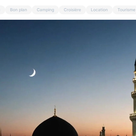
u
Bon plan
Camping
Croisière
Location
Tourisme