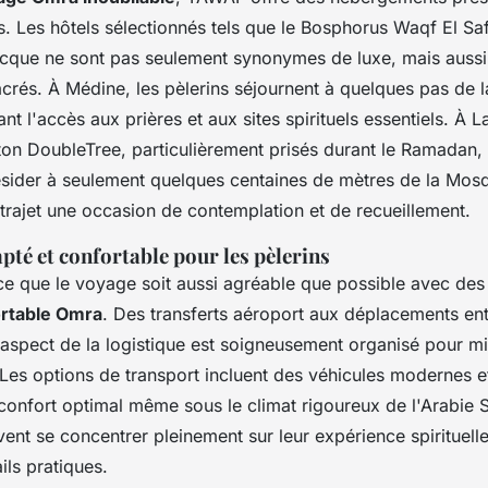
es. Les hôtels sélectionnés tels que le Bosphorus Waqf El Saf
que ne sont pas seulement synonymes de luxe, mais aussi
sacrés. À Médine, les pèlerins séjournent à quelques pas de
tant l'accès aux prières et aux sites spirituels essentiels. À 
lton DoubleTree, particulièrement prisés durant le Ramadan,
sider à seulement quelques centaines de mètres de la Mos
trajet une occasion de contemplation et de recueillement.
té et confortable pour les pèlerins
ce que le voyage soit aussi agréable que possible avec des
ortable Omra
. Des transferts aéroport aux déplacements entr
aspect de la logistique est soigneusement organisé pour min
Les options de transport incluent des véhicules modernes et
confort optimal même sous le climat rigoureux de l'Arabie S
vent se concentrer pleinement sur leur expérience spirituell
ils pratiques.