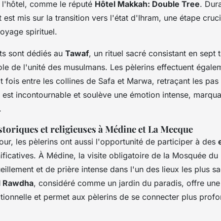
 à l'hôtel, comme le réputé
Hôtel Makkah: Double Tree
. Dur
t est mis sur la transition vers l'état d'Ihram, une étape cru
oyage spirituel.
nts sont dédiés au
Tawaf
, un rituel sacré consistant en sept
le de l'unité des musulmans. Les pèlerins effectuent égale
 fois entre les collines de Safa et Marwa, retraçant les pas
a est incontournable et soulève une émotion intense, marqua
.
toriques et religieuses à Médine et La Mecque
our, les pèlerins ont aussi l'opportunité de participer à des
ificatives. À Médine, la visite obligatoire de la Mosquée du
llement et de prière intense dans l'un des lieux les plus sa
l Rawdha
, considéré comme un jardin du paradis, offre un
ptionnelle et permet aux pèlerins de se connecter plus prof