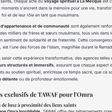
x saints, chaque acte du
voyage spirituel à La Mecque
est c
 moments s'ancrent dans la mémoire pour une vie, transfor
 foi et de leur rôle en tant que musulmans.
 d'appartenance et de communauté
sont également renfor
 des milliers de frères et sœurs musulmans, tous unis dans
n sentiment de solidarité et de fraternité. Cette convergence
é, est l'une des forces de l'Islam, magnifiée durant le Rama
t saisir cette expérience transformative, des agences telle
urs structurés et immersifs
, assurant que chaque aspect d
 au soutien spirituel, enrichisse ce temps sacré, que ce s
de détente
ou de profondeur émotionnelle.
es exclusifs de TAWAF pour l'Omra
de luxe à proximité des lieux saints
age Omra inoubliable
, TAWAF offre des hébergements pres