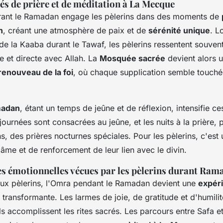
s de prière et de méditation à La Mecque
rant le Ramadan engage les pèlerins dans des moments de
n
, créant une atmosphère de paix et de
sérénité unique
. L
 de la Kaaba durant le Tawaf, les pèlerins ressentent souve
se et directe avec Allah. La
Mosquée sacrée
devient alors u
renouveau de la foi
, où chaque supplication semble touché
madan
, étant un temps de jeûne et de réflexion, intensifie c
s journées sont consacrées au jeûne, et les nuits à la prière, 
s, des prières nocturnes spéciales. Pour les pèlerins, c'est
l'âme et de renforcement de leur lien avec le divin.
es émotionnelles vécues par les pèlerins durant Ram
x pèlerins, l'Omra pendant le Ramadan devient une
expér
 transformante. Les larmes de joie, de gratitude et d'humili
ls accomplissent les rites sacrés. Les parcours entre Safa e