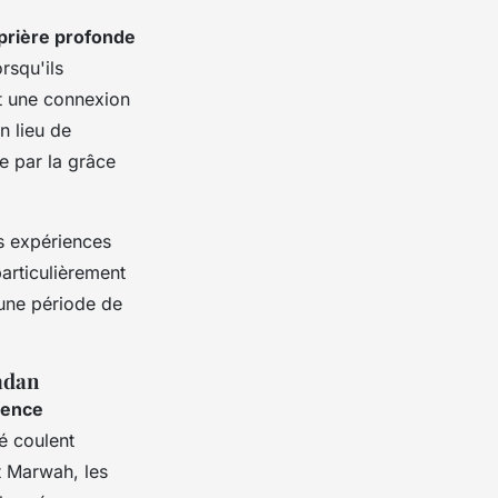
prière profonde
orsqu'ils
nt une connexion
n lieu de
e par la grâce
es expériences
particulièrement
 une période de
adan
ience
té coulent
t Marwah, les