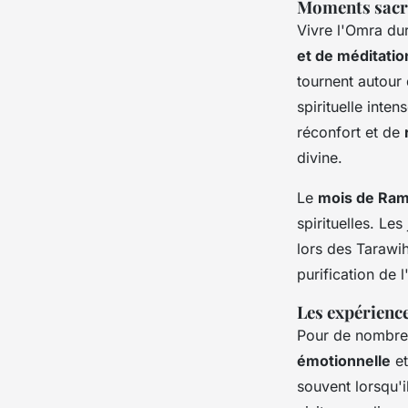
Moments sacré
Vivre l'Omra du
et de méditatio
tournent autour
spirituelle inten
réconfort et de
divine.
Le
mois de Ra
spirituelles. Le
lors des Tarawih
purification de 
Les expérienc
Pour de nombreu
émotionnelle
et
souvent lorsqu'i