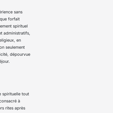
érience sans
que forfait
nement spirituel
 administratifs,
eligieux, en
 non seulement
icité, dépourvue
éjour.
spirituelle tout
 consacré à
rs rites après