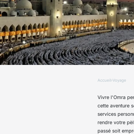
Accueil
›
Voyage
VOYAGE
Découvrez l'expérien
Vivre l'Omra pe
cette aventure 
l'omra ramadan ave
services person
rendre votre pèl
passé soit empre
Esteban
•
8 novembre 2024
•
14 min de lecture