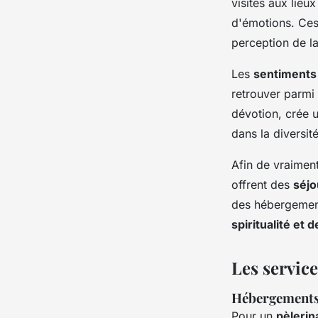
visites aux lieu
d'émotions. Ces
perception de la
Les
sentiments
retrouver parmi
dévotion, crée u
dans la diversit
Afin de vraimen
offrent des
séjo
des hébergements
spiritualité et 
Les servic
Hébergements 
Pour un
pèlerin