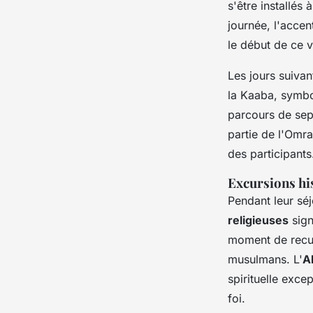
s'être installés
journée, l'accen
le début de ce v
Les jours suiva
la Kaaba, symbo
parcours de sept
partie de l'Omr
des participants
Excursions his
Pendant leur séj
religieuses
sign
moment de recuei
musulmans. L'
A
spirituelle exce
foi.