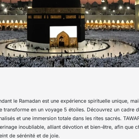
ce 5 étoiles de
ndant le Ramadan est une expérience spirituelle unique, m
se transforme en un voyage 5 étoiles. Découvrez un cadre d
c tawaf
nalisés et une immersion totale dans les rites sacrés. TAWA
erinage inoubliable, alliant dévotion et bien-être, afin qu
int de sérénité et de joie.