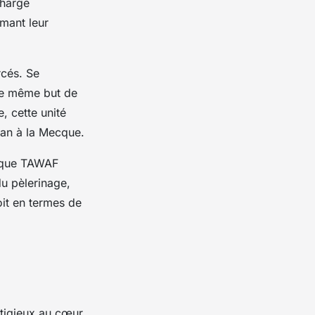
hargé
mant leur
cés. Se
 le même but de
, cette unité
dan à la Mecque.
s que TAWAF
u pèlerinage,
oit en termes de
tigieux au cœur