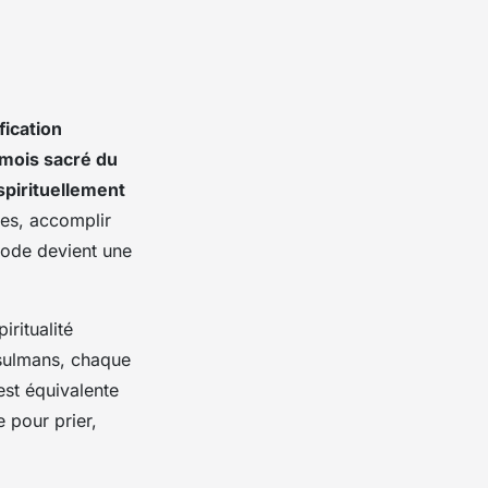
fication
mois sacré du
 spirituellement
ues, accomplir
iode devient une
iritualité
usulmans, chaque
st équivalente
e pour prier,