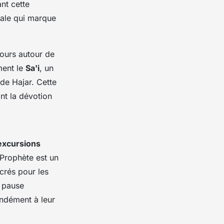
ant cette
ciale qui marque
 tours autour de
ment le
Sa'i
, un
 de Hajar. Cette
nt la dévotion
excursions
 Prophète est un
crés pour les
e pause
ondément à leur