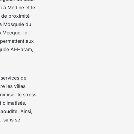
i à Médine et le
 de proximité
 la Mosquée du
La Mecque, le
 permettent aux
quée Al-Haram,
 services de
e les villes
imiser le stress
 climatisés,
aoudite. Ainsi,
e, sans se