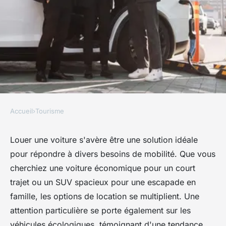
Accueil
›
Tourisme
TOURISME
Location voiture : des options
Louer une voiture s'avère être une solution idéale
pour répondre à divers besoins de mobilité. Que vous
variées pour tous vos besoins
cherchiez une voiture économique pour un court
trajet ou un SUV spacieux pour une escapade en
Esteban
•
19 octobre 2024
•
4 min de lecture
famille, les options de location se multiplient. Une
attention particulière se porte également sur les
véhicules écologiques, témoignant d'une tendance