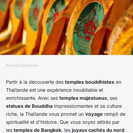
Accueil
›
Tourisme
TOURISME
Comment organiser une visite
Partir à la découverte des
temples bouddhistes
en
Thaïlande est une expérience inoubliable et
des temples bouddhistes en
enrichissante. Avec ses
temples majestueux
, ses
Thaïlande?
statues de Bouddha
impressionnantes et sa culture
riche, la Thaïlande vous promet un
voyage
rempli de
Esteban
•
27 juin 2024
•
6 min de lecture
spiritualité et d'histoire. Que vous soyez attirés par
les
temples de Bangkok
, les
joyaux cachés du nord