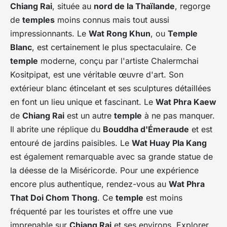
Chiang Rai
, située au
nord de la Thaïlande
, regorge
de
temples
moins connus mais tout aussi
impressionnants. Le
Wat Rong Khun
, ou
Temple
Blanc
, est certainement le plus spectaculaire. Ce
temple
moderne, conçu par l'artiste Chalermchai
Kositpipat, est une véritable œuvre d'art. Son
extérieur blanc étincelant et ses sculptures détaillées
en font un lieu unique et fascinant. Le
Wat Phra Kaew
de
Chiang Rai
est un autre
temple
à ne pas manquer.
Il abrite une réplique du
Bouddha d'Émeraude
et est
entouré de jardins paisibles. Le
Wat Huay Pla Kang
est également remarquable avec sa grande statue de
la déesse de la Miséricorde. Pour une expérience
encore plus authentique, rendez-vous au
Wat Phra
That Doi Chom Thong
. Ce
temple
est moins
fréquenté par les touristes et offre une vue
imprenable sur
Chiang Rai
et ses environs. Explorer