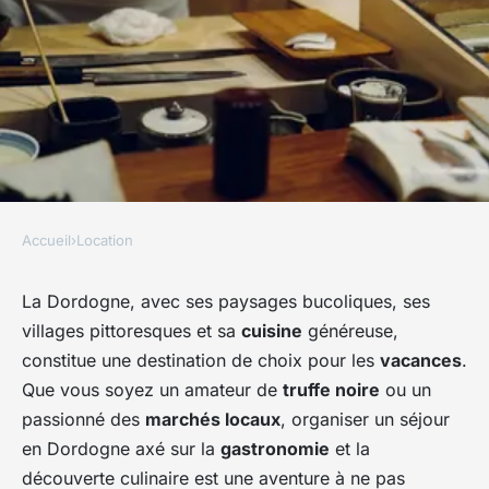
Accueil
›
Location
LOCATION
Comment organiser un séjour
La Dordogne, avec ses paysages bucoliques, ses
villages pittoresques et sa
cuisine
généreuse,
en Dordogne avec des cours
constitue une destination de choix pour les
vacances
.
de cuisine et des visites de
Que vous soyez un amateur de
truffe noire
ou un
marchés locaux?
passionné des
marchés locaux
, organiser un séjour
en Dordogne axé sur la
gastronomie
et la
Esteban
•
27 juin 2024
•
5 min de lecture
découverte culinaire est une aventure à ne pas